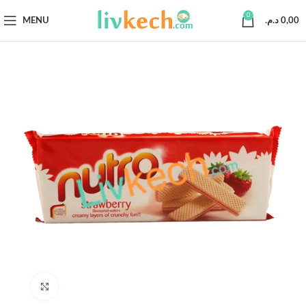
0
MENU
د.م.
0,00
Click to enlarge