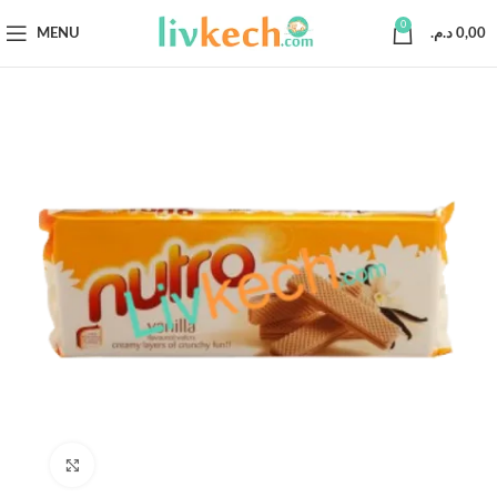
0
MENU
د.م.
0,00
Click to enlarge