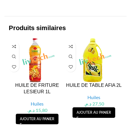
Produits similaires
HUILE DE FRITURE
HUILE DE TABLE AFIA 2L
HU
LESIEUR 1L
Huiles
Huiles
د.م.
27,50
د.م.
15,80
AJOUTER AU PANIER
AJOUTER AU PANIER