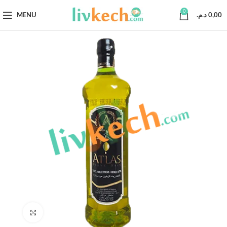
0
MENU
د.م.
0,00
Click to enlarge