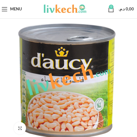
0
MENU
د.م.
0,00
Click to enlarge