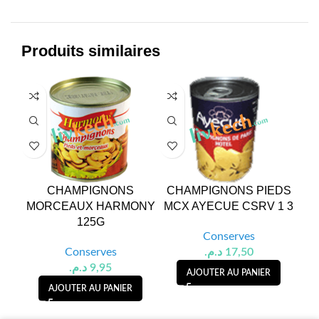
Produits similaires
CHAMPIGNONS
CHAMPIGNONS PIEDS
A
MORCEAUX HARMONY
MCX AYECUE CSRV 1 3
O
125G
Conserves
Conserves
د.م.
17,50
د.م.
9,95
AJOUTER AU PANIER
AJOUTER AU PANIER