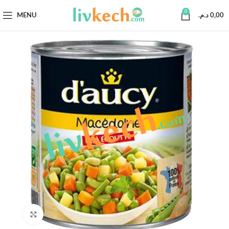
0
MENU
د.م.
0,00
Click to enlarge