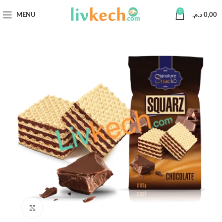
0
MENU
د.م.
0,00
Click to enlarge