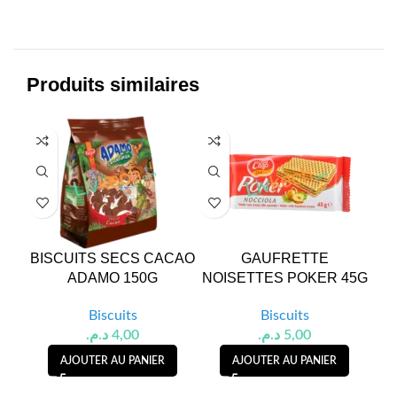
Produits similaires
SOL
U
BISCUITS SECS CACAO
GAUFRETTE
G
ADAMO 150G
NOISETTES POKER 45G
Biscuits
Biscuits
د.م.
4,00
د.م.
5,00
AJOUTER AU PANIER
AJOUTER AU PANIER