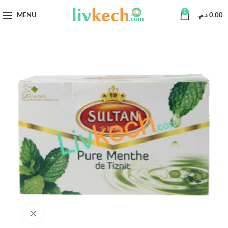
0
MENU
د.م.
0,00
Click to enlarge