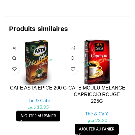
Produits similaires
CAFE ASTA EPICE 200 G
CAFE MOULU MELANGE
CAPRICCIO ROUGE
Thé & Café
225G
د.م.
15,95
Thé & Café
AJOUTER AU PANIER
د.م.
23,20
AJOUTER AU PANIER