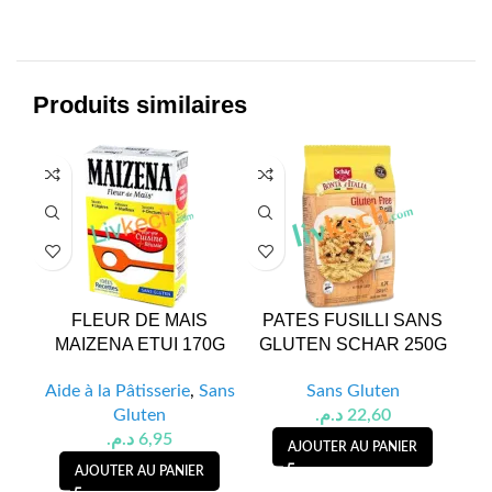
Produits similaires
FLEUR DE MAIS
PATES FUSILLI SANS
MAIZENA ETUI 170G
GLUTEN SCHAR 250G
SA
Aide à la Pâtisserie
,
Sans
Sans Gluten
Gluten
د.م.
22,60
د.م.
6,95
AJOUTER AU PANIER
AJOUTER AU PANIER