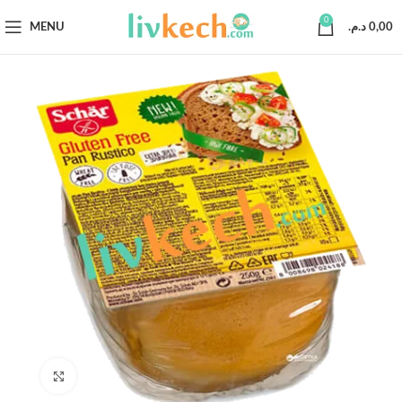
0
MENU
د.م.
0,00
Click to enlarge