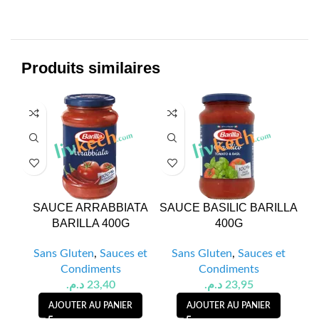
Produits similaires
SAUCE ARRABBIATA
SAUCE BASILIC BARILLA
B
BARILLA 400G
400G
SA
Sans Gluten
,
Sauces et
Sans Gluten
,
Sauces et
Condiments
Condiments
د.م.
23,40
د.م.
23,95
AJOUTER AU PANIER
AJOUTER AU PANIER