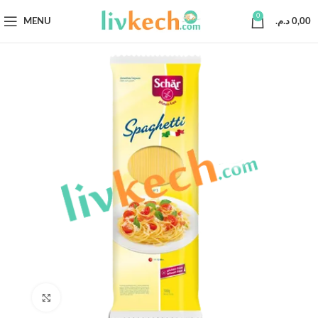
0
MENU
د.م.
0,00
Click to enlarge