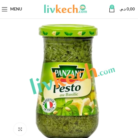
0
MENU
د.م.
0,00
Click to enlarge