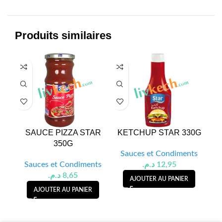
Produits similaires
SAUCE PIZZA STAR
KETCHUP STAR 330G
VI
350G
Sauces et Condiments
S
Sauces et Condiments
د.م.
12,95
د.م.
8,65
AJOUTER AU PANIER
AJOUTER AU PANIER