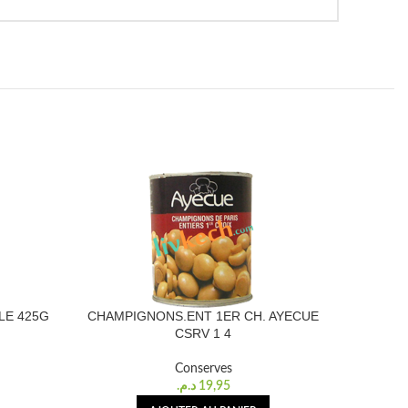
LE 425G
CHAMPIGNONS.ENT 1ER CH. AYECUE
COEU
CSRV 1 4
Conserves
د.م.
19,95