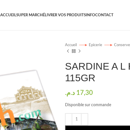
ACCUEIL
SUPER MARCHÉ
LIVRER VOS PRODUITS
INFO
CONTACT
Accueil
Epicerie
Conserv
SARDINE A L
115GR
د.م.
17,30
Disponible sur commande