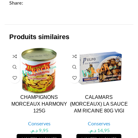
Share:
Produits similaires
CHAMPIGNONS
CALAMARS
C
MORCEAUX HARMONY
(MORCEAUX) LA SAUCE
125G
AM RICAINE 80G VIGI
Conserves
Conserves
د.م.
9,95
د.م.
14,95