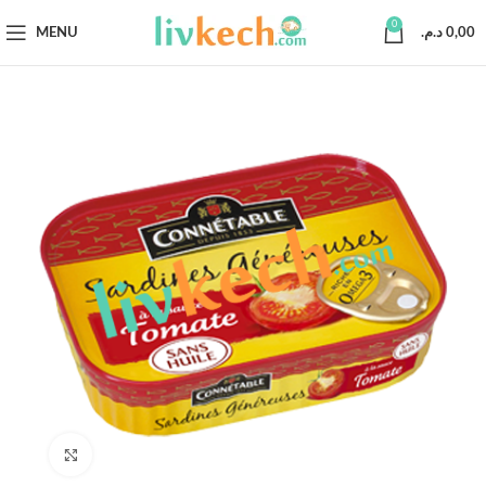
0
MENU
د.م.
0,00
Click to enlarge