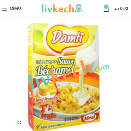
0
MENU
د.م.
0,00
Click to enlarge