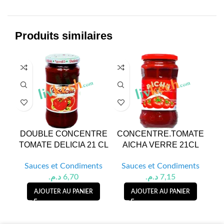
Produits similaires
DOUBLE CONCENTRE
CONCENTRE.TOMATE
OL
TOMATE DELICIA 21 CL
AICHA VERRE 21CL
Sauces et Condiments
Sauces et Condiments
S
د.م.
6,70
د.م.
7,15
AJOUTER AU PANIER
AJOUTER AU PANIER