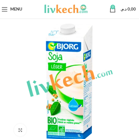
0
MENU
د.م.
0,00
Click to enlarge