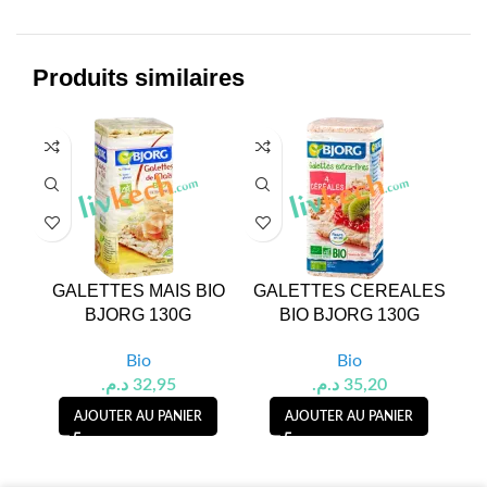
Produits similaires
GALETTES MAIS BIO
GALETTES CEREALES
GA
BJORG 130G
BIO BJORG 130G
C
Bio
Bio
د.م.
32,95
د.م.
35,20
AJOUTER AU PANIER
AJOUTER AU PANIER