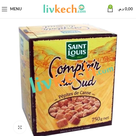
0
MENU
د.م.
0,00
Click to enlarge