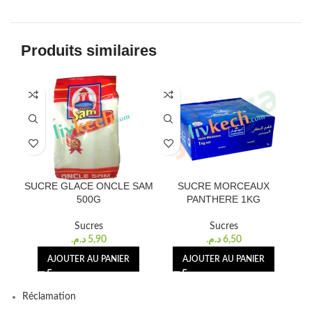
Produits similaires
SUCRE GLACE ONCLE SAM
SUCRE MORCEAUX
SU
500G
PANTHERE 1KG
Sucres
Sucres
د.م.
5,90
د.م.
6,50
AJOUTER AU PANIER
AJOUTER AU PANIER
Réclamation