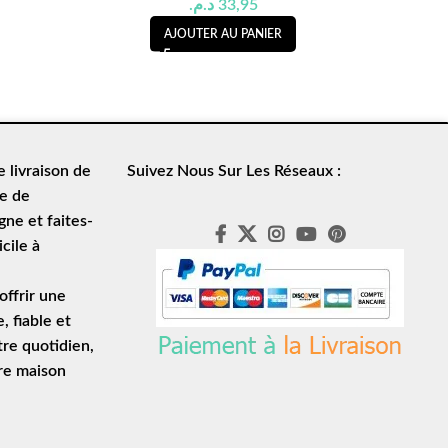
د.م.
33,95
AJOUTER AU PANIER
de
livraison de
Suivez Nous Sur Les Réseaux :
le de
ne et faites-
cile à
ffrir une
e
, fiable et
tre quotidien,
tre maison