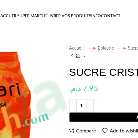
ACCUEIL
SUPER MARCHÉ
LIVRER VOS PRODUITS
INFO
CONTACT
Accueil
Epicerie
Sucr
SUCRE CRIST
د.م.
7,95
Compare
Add to wishli