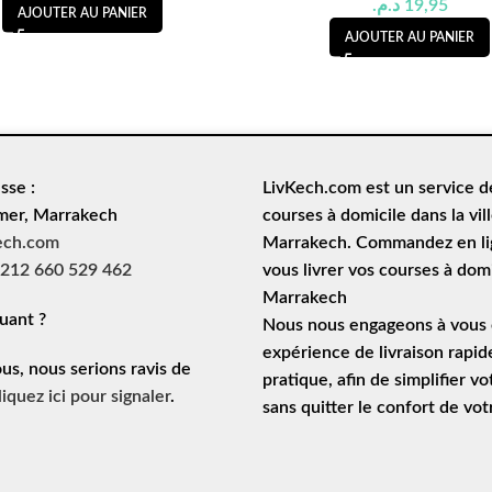
د.م.
19,95
AJOUTER AU PANIER
AJOUTER AU PANIER
sse :
LivKech.com est un service 
mer, Marrakech
courses à domicile
dans la vil
ech.com
Marrakech. Commandez en lig
212 660 529 462
vous livrer vos courses à domi
Marrakech
uant ?
Nous nous engageons à vous o
expérience de
livraison rapid
ous, nous serions ravis de
pratique, afin de simplifier vo
liquez ici pour signaler
.
sans quitter le confort de vo