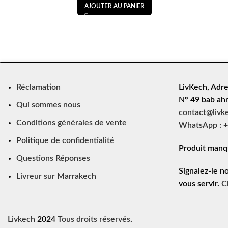
AJOUTER AU PANIER
Réclamation
LivKech, Adre
N° 49 bab ah
Qui sommes nous
contact@livk
Conditions générales de vente
WhatsApp : +
Politique de confidentialité
Produit manq
Questions Réponses
Signalez-le n
Livreur sur Marrakech
vous servir.
C
Livkech
2024
Tous droits réservés
.