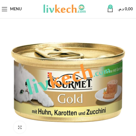
0
MENU
د.م.
0,00
Click to enlarge