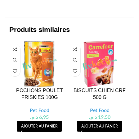
Produits similaires
POCHONS POULET
BISCUITS CHIEN CRF
BI
FRISKIES 100G
500 G
Pet Food
Pet Food
د.م.
6,95
د.م.
19,50
AJOUTER AU PANIER
AJOUTER AU PANIER