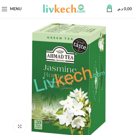
0
MENU
د.م.
0,00
Click to enlarge