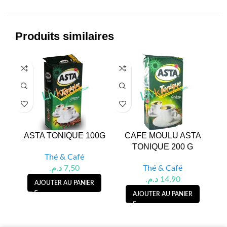
Produits similaires
ASTA TONIQUE 100G
CAFE MOULU ASTA
CA
TONIQUE 200 G
A
Thé & Café
د.م.
7,50
Thé & Café
د.م.
14,90
AJOUTER AU PANIER
AJOUTER AU PANIER