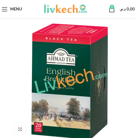
0
MENU
د.م.
0,00
Click to enlarge