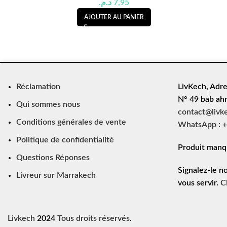
د.م.
7,95
AJOUTER AU PANIER
Réclamation
LivKech, Adre
N° 49 bab ah
Qui sommes nous
contact@livk
Conditions générales de vente
WhatsApp : +
Politique de confidentialité
Produit manq
Questions Réponses
Signalez-le n
Livreur sur Marrakech
vous servir.
C
Livkech
2024
Tous droits réservés
.