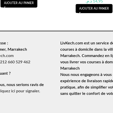
د.م.
14,95
AJOUTER AU PANIER
AJOUTER AU PANIER
sse :
LivKech.com est un service 
mer, Marrakech
courses à domicile
dans la vil
ech.com
Marrakech. Commandez en lig
212 660 529 462
vous livrer vos courses à domi
Marrakech
uant ?
Nous nous engageons à vous o
expérience de
livraison rapid
ous, nous serions ravis de
pratique, afin de simplifier vo
liquez ici pour signaler
.
sans quitter le confort de vo