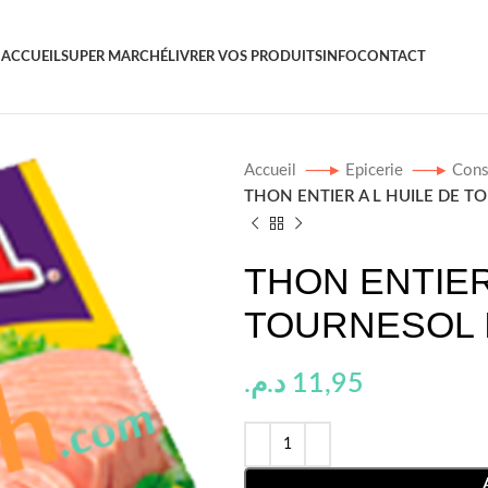
ACCUEIL
SUPER MARCHÉ
LIVRER VOS PRODUITS
INFO
CONTACT
Accueil
Epicerie
Cons
THON ENTIER A L HUILE DE T
THON ENTIER
TOURNESOL 
د.م.
11,95