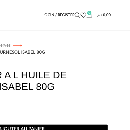
0
LOGIN / REGISTER
د.م.
0,00
erves
OURNESOL ISABEL 80G
 A L HUILE DE
ISABEL 80G
AJOUTER AU PANIER