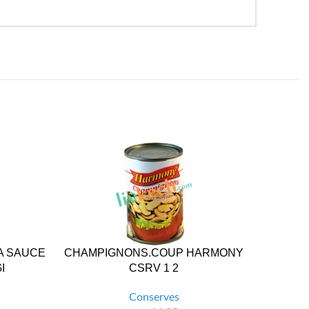
A SAUCE
CHAMPIGNONS.COUP HARMONY
CHAMP
I
CSRV 1 2
Conserves