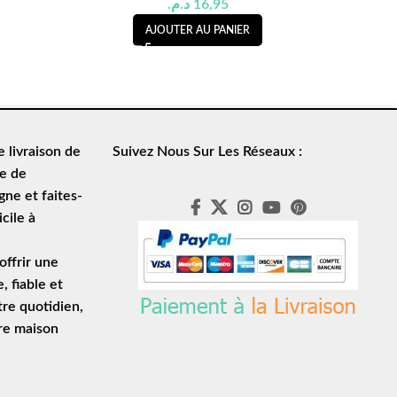
د.م.
16,95
AJOUTER AU PANIER
de
livraison de
Suivez Nous Sur Les Réseaux :
le de
ne et faites-
cile à
ffrir une
e
, fiable et
tre quotidien,
tre maison