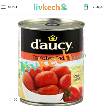
0
MENU
د.م.
0,00
Click to enlarge