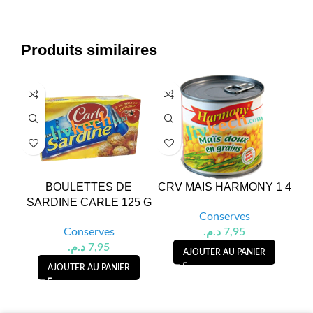
Produits similaires
BOULETTES DE
CRV MAIS HARMONY 1 4
C
SARDINE CARLE 125 G
Conserves
Conserves
د.م.
7,95
د.م.
7,95
AJOUTER AU PANIER
AJOUTER AU PANIER