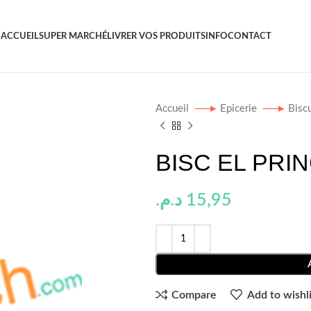
ACCUEIL
SUPER MARCHÉ
LIVRER VOS PRODUITS
INFO
CONTACT
Accueil
Epicerie
Bisc
BISC EL PRIN
د.م.
15,95
Compare
Add to wishli