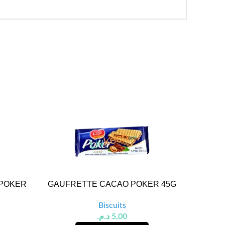
 POKER
GAUFRETTE CACAO POKER 45G
GAUF
Biscuits
د.م.
5,00