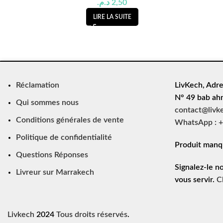
د.م.
2,50
LIRE LA SUITE
Réclamation
LivKech, Adre
N° 49 bab ah
Qui sommes nous
contact@livk
Conditions générales de vente
WhatsApp : +
Politique de confidentialité
Produit manq
Questions Réponses
Signalez-le n
Livreur sur Marrakech
vous servir.
C
Livkech
2024
Tous droits réservés
.