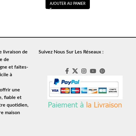
AJOUTER AU PANIER
de
livraison de
Suivez Nous Sur Les Réseaux :
le de
ne et faites-
cile à
ffrir une
e
, fiable et
tre quotidien,
tre maison