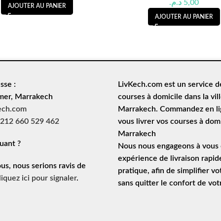
د.م.
5,00
AJOUTER AU PANIER
AJOUTER AU PANIER
sse :
LivKech.com est un service 
mer, Marrakech
courses à domicile
dans la vil
ech.com
Marrakech. Commandez en lig
212 660 529 462
vous livrer vos courses à domi
Marrakech
uant ?
Nous nous engageons à vous o
expérience de
livraison rapid
ous, nous serions ravis de
pratique, afin de simplifier vo
liquez ici pour signaler
.
sans quitter le confort de vo