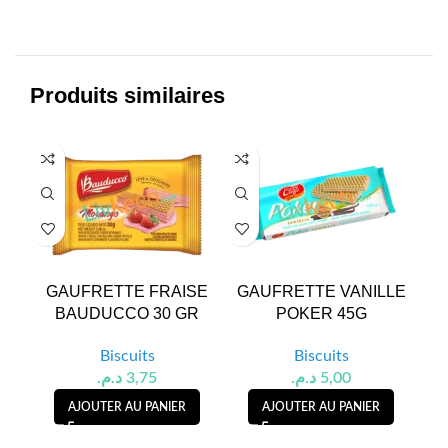
Produits similaires
GAUFRETTE FRAISE
GAUFRETTE VANILLE
C
BAUDUCCO 30 GR
POKER 45G
C
Biscuits
Biscuits
د.م.
3,75
د.م.
5,00
AJOUTER AU PANIER
AJOUTER AU PANIER