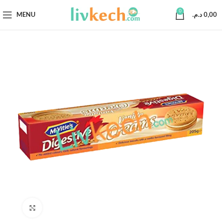
0
MENU
د.م.
0,00
Click to enlarge