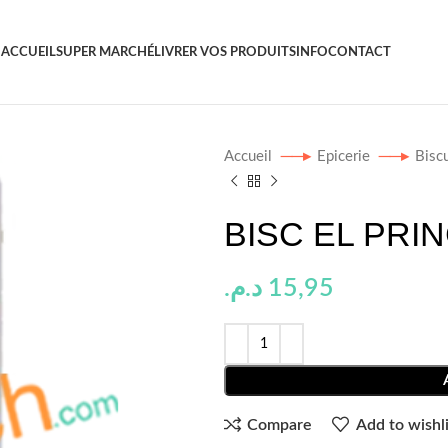
ACCUEIL
SUPER MARCHÉ
LIVRER VOS PRODUITS
INFO
CONTACT
Accueil
Epicerie
Bisc
BISC EL PRIN
د.م.
15,95
Compare
Add to wishli