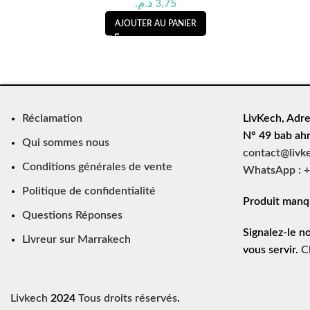
د.م.
3,75
AJOUTER AU PANIER
Réclamation
LivKech, Adre
N° 49 bab ah
Qui sommes nous
contact@livk
Conditions générales de vente
WhatsApp : +
Politique de confidentialité
Produit manq
Questions Réponses
Signalez-le n
Livreur sur Marrakech
vous servir.
C
Livkech
2024
Tous droits réservés
.