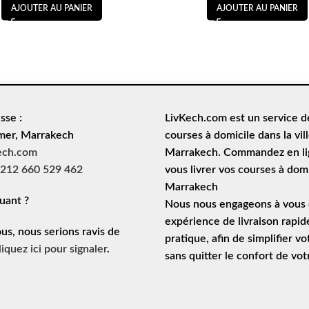
AJOUTER AU PANIER
AJOUTER AU PANIER
sse :
LivKech.com est un service 
mer, Marrakech
courses à domicile
dans la vil
ech.com
Marrakech. Commandez en lig
212 660 529 462
vous livrer vos courses à domi
Marrakech
uant ?
Nous nous engageons à vous o
expérience de
livraison rapid
ous, nous serions ravis de
pratique, afin de simplifier vo
liquez ici pour signaler
.
sans quitter le confort de vo