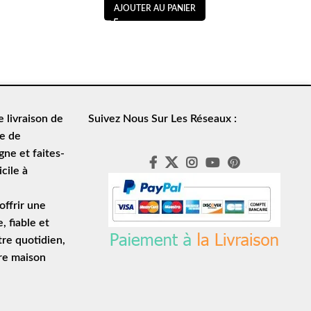
AJOUTER AU PANIER
de
livraison de
Suivez Nous Sur Les Réseaux :
le de
ne et faites-
cile à
ffrir une
e
, fiable et
tre quotidien,
tre maison