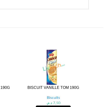
 190G
BISCUIT VANILLE TOM 190G
BISC 
Biscuits
د.م.
7,50