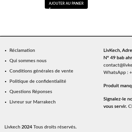
AJOUTER AU PANIER
Réclamation
LivKech, Adre
N° 49 bab ah
Qui sommes nous
contact@livk
Conditions générales de vente
WhatsApp : +
Politique de confidentialité
Produit manq
Questions Réponses
Signalez-le n
Livreur sur Marrakech
vous servir.
C
Livkech
2024
Tous droits réservés
.