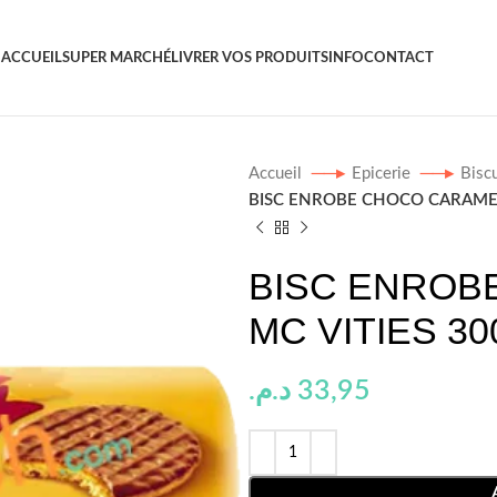
ACCUEIL
SUPER MARCHÉ
LIVRER VOS PRODUITS
INFO
CONTACT
Accueil
Epicerie
Bisc
BISC ENROBE CHOCO CARAMEL
BISC ENROB
MC VITIES 3
د.م.
33,95