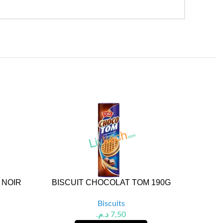
 NOIR
BISCUIT CHOCOLAT TOM 190G
BISC
Biscuits
د.م.
7,50