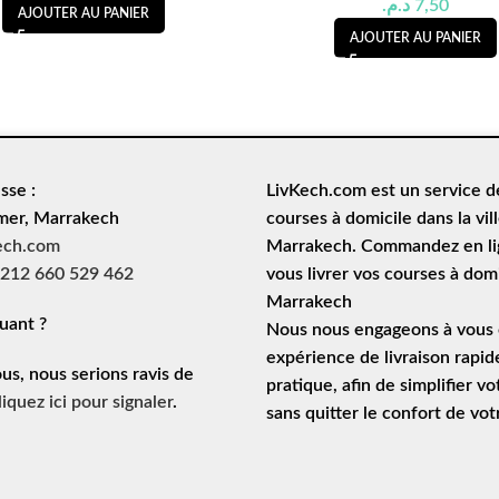
د.م.
7,50
AJOUTER AU PANIER
AJOUTER AU PANIER
sse :
LivKech.com est un service 
mer, Marrakech
courses à domicile
dans la vil
ech.com
Marrakech. Commandez en lig
212 660 529 462
vous livrer vos courses à domi
Marrakech
uant ?
Nous nous engageons à vous o
expérience de
livraison rapid
ous, nous serions ravis de
pratique, afin de simplifier vo
liquez ici pour signaler
.
sans quitter le confort de vo