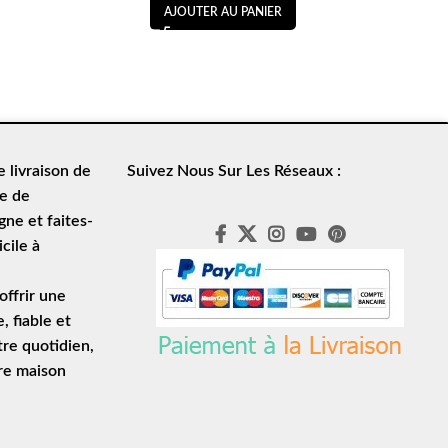
AJOUTER AU PANIER
de
livraison de
Suivez Nous Sur Les Réseaux :
le de
ne et faites-
cile à
ffrir une
e
, fiable et
tre quotidien,
tre maison