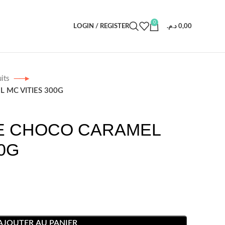
0
LOGIN / REGISTER
د.م.
0,00
uits
 MC VITIES 300G
E CHOCO CARAMEL
00G
AJOUTER AU PANIER