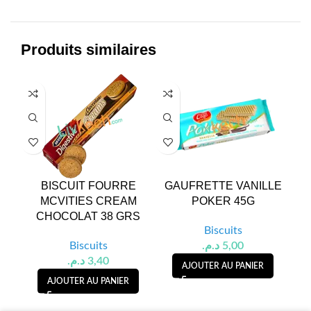
Produits similaires
BISCUIT FOURRE
GAUFRETTE VANILLE
BI
MCVITIES CREAM
POKER 45G
CHOCOLAT 38 GRS
Biscuits
Biscuits
د.م.
5,00
د.م.
3,40
AJOUTER AU PANIER
AJOUTER AU PANIER