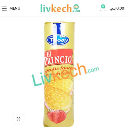
0
MENU
د.م.
0,00
Click to enlarge