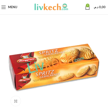
0
MENU
د.م.
0,00
Click to enlarge