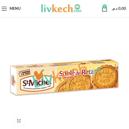
0
MENU
د.م.
0,00
Click to enlarge