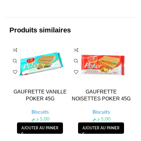
Produits similaires
GAUFRETTE VANILLE
GAUFRETTE
POKER 45G
NOISETTES POKER 45G
G
Biscuits
Biscuits
د.م.
5,00
د.م.
5,00
AJOUTER AU PANIER
AJOUTER AU PANIER