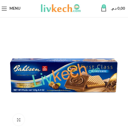
0
MENU
د.م.
0,00
Click to enlarge