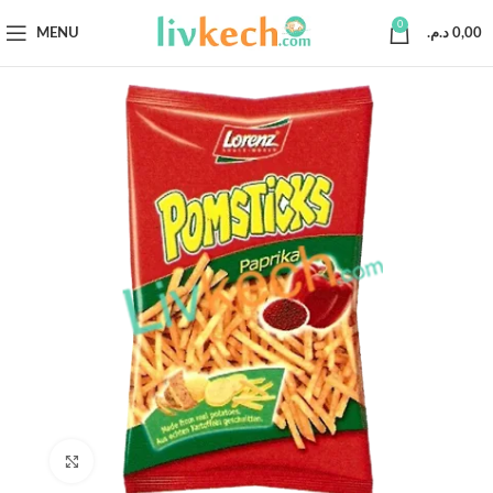
0
MENU
د.م.
0,00
Click to enlarge