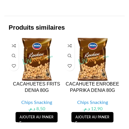
Produits similaires
CACAHUETES FRITS
CACAHUETE ENROBEE
CA
DENIA 80G
PAPRIKA DENIA 80G
Chips Snacking
Chips Snacking
د.م.
8,50
د.م.
12,90
AJOUTER AU PANIER
AJOUTER AU PANIER