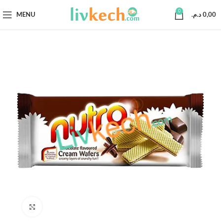
0
MENU
د.م.
0,00
Click to enlarge