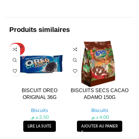
Produits similaires
SOLD O
SOL
UT
U
BISCUIT OREO
BISCUITS SECS CACAO
G
ORIGINAL 36G
ADAMO 150G
Biscuits
Biscuits
د.م.
2,50
د.م.
4,00
LIRE LA SUITE
AJOUTER AU PANIER