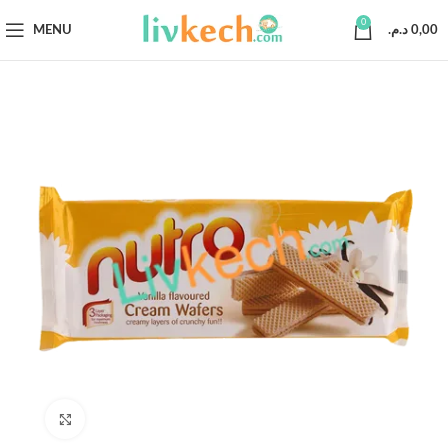
0
MENU
د.م.
0,00
Click to enlarge