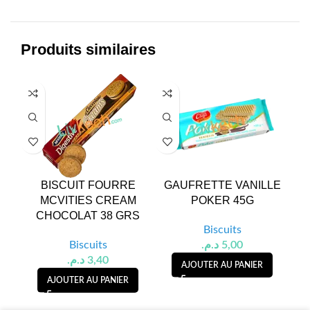
Produits similaires
BISCUIT FOURRE
GAUFRETTE VANILLE
C
MCVITIES CREAM
POKER 45G
C
CHOCOLAT 38 GRS
Biscuits
Biscuits
د.م.
5,00
د.م.
3,40
AJOUTER AU PANIER
AJOUTER AU PANIER