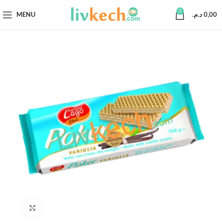
0
MENU
د.م.
0,00
Click to enlarge