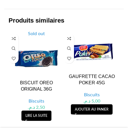
Produits similaires
Sold out
GAUFRETTE CACAO
BI
BISCUIT OREO
POKER 45G
ORIGINAL 36G
Biscuits
Biscuits
د.م.
5,00
د.م.
2,50
AJOUTER AU PANIER
LIRE LA SUITE