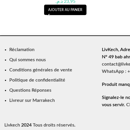
د.م.
23,95
AJOUTER AU PANIER
Réclamation
LivKech, Adre
N° 49 bab ah
Qui sommes nous
contact@livk
Conditions générales de vente
WhatsApp : +
Politique de confidentialité
Produit manq
Questions Réponses
Signalez-le n
Livreur sur Marrakech
vous servir.
C
Livkech
2024
Tous droits réservés
.