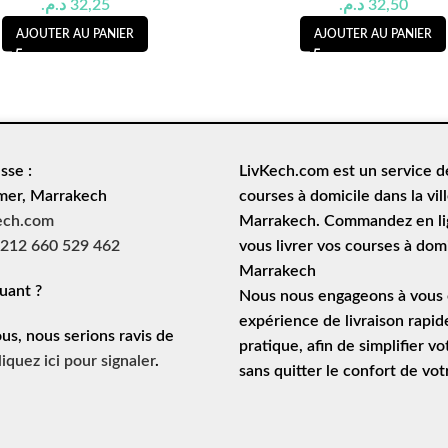
د.م.
32,25
د.م.
32,50
AJOUTER AU PANIER
AJOUTER AU PANIER
sse :
LivKech.com est un service 
mer, Marrakech
courses à domicile
dans la vil
ech.com
Marrakech. Commandez en lig
212 660 529 462
vous livrer vos courses à domi
Marrakech
uant ?
Nous nous engageons à vous o
expérience de
livraison rapid
ous, nous serions ravis de
pratique, afin de simplifier vo
liquez ici pour signaler
.
sans quitter le confort de vo