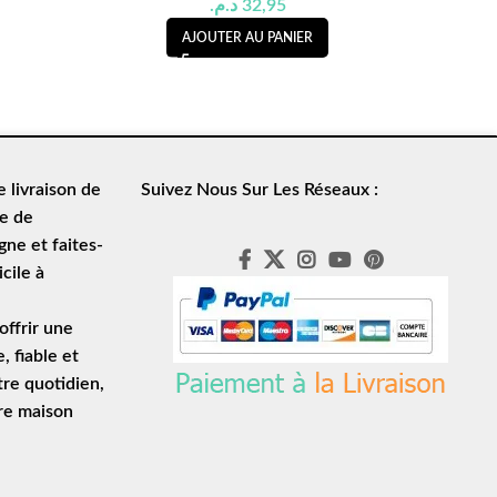
د.م.
32,95
AJOUTER AU PANIER
de
livraison de
Suivez Nous Sur Les Réseaux :
le de
ne et faites-
cile à
ffrir une
e
, fiable et
tre quotidien,
tre maison