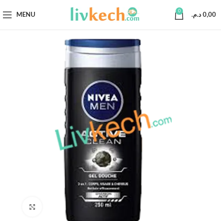
0
MENU
د.م.
0,00
Click to enlarge