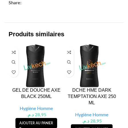
Share:
Produits similaires
GEL DE DOUCHE AXE
DCHE HME DARK
G
BLACK 250ML
TEMPTATION AXE 250
PA
ML
Hygiène Homme
د.م.
28,95
Hygiène Homme
د.م.
28,95
AJOUTER AU PANIER