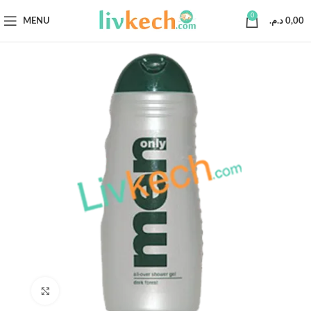
0
MENU
د.م.
0,00
Click to enlarge