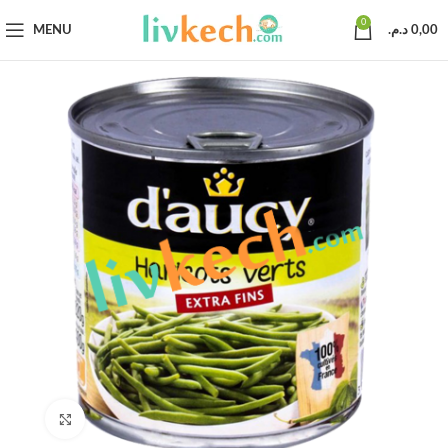
0
MENU
د.م.
0,00
Click to enlarge