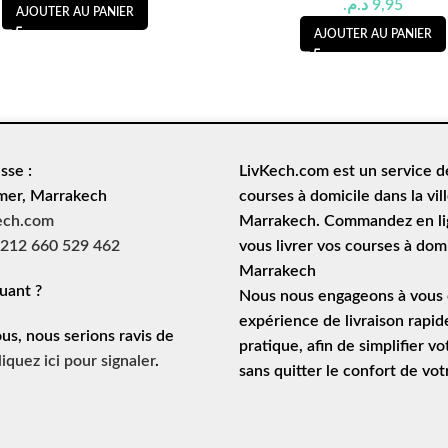
د.م.
9,95
AJOUTER AU PANIER
AJOUTER AU PANIER
sse :
LivKech.com est un service 
mer, Marrakech
courses à domicile
dans la vil
ech.com
Marrakech. Commandez en lig
212 660 529 462
vous livrer vos courses à domi
Marrakech
uant ?
Nous nous engageons à vous o
expérience de
livraison rapid
ous, nous serions ravis de
pratique, afin de simplifier vo
liquez ici pour signaler
.
sans quitter le confort de vo