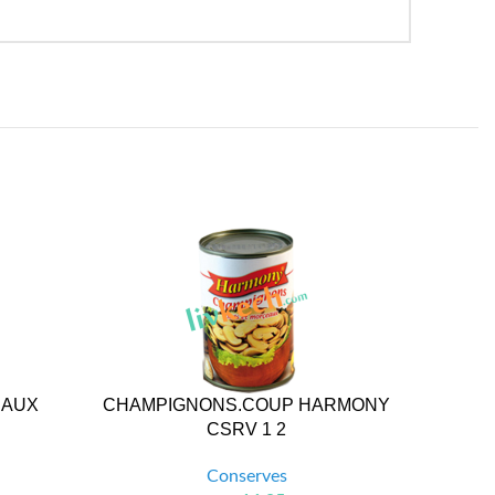
EAUX
CHAMPIGNONS.COUP HARMONY
CHAMPI
CSRV 1 2
Conserves