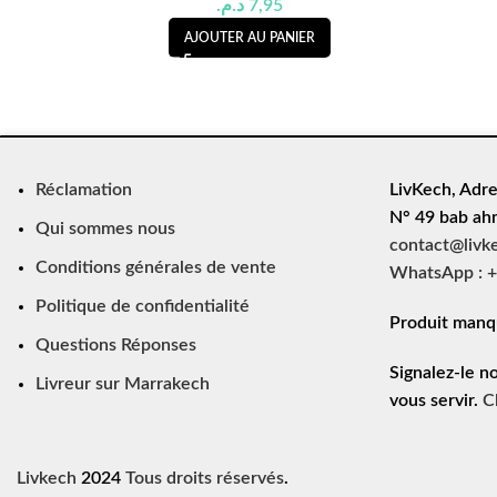
د.م.
7,95
AJOUTER AU PANIER
Réclamation
LivKech, Adre
N° 49 bab ah
Qui sommes nous
contact@livk
Conditions générales de vente
WhatsApp : +
Politique de confidentialité
Produit manq
Questions Réponses
Signalez-le n
Livreur sur Marrakech
vous servir.
C
Livkech
2024
Tous droits réservés
.