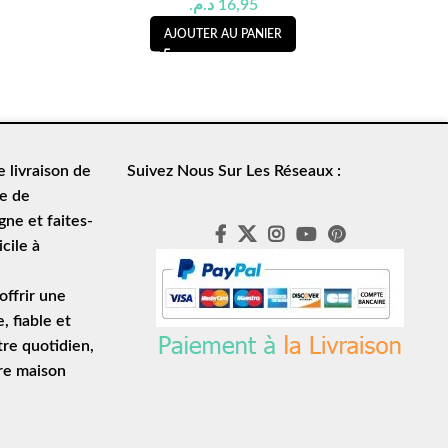
د.م.
16,95
AJOUTER AU PANIER
de
livraison de
Suivez Nous Sur Les Réseaux :
le de
ne et faites-
cile à
ffrir une
e
, fiable et
tre quotidien,
tre maison