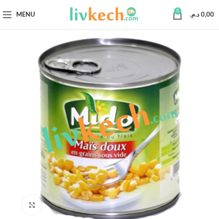
0
MENU
د.م.
0,00
Click to enlarge