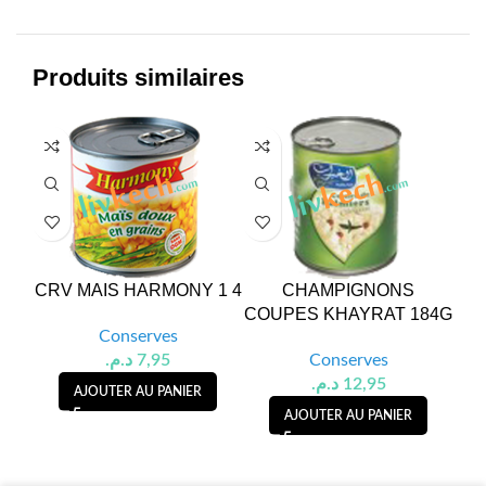
Produits similaires
CRV MAIS HARMONY 1 4
CHAMPIGNONS
C
COUPES KHAYRAT 184G
Conserves
د.م.
7,95
Conserves
د.م.
12,95
AJOUTER AU PANIER
AJOUTER AU PANIER