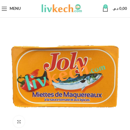
0
MENU
د.م.
0,00
Click to enlarge