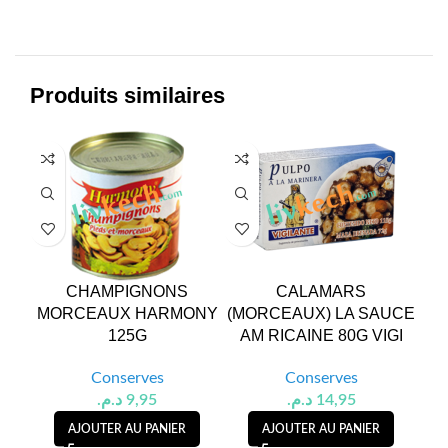
Produits similaires
CHAMPIGNONS
CALAMARS
C
MORCEAUX HARMONY
(MORCEAUX) LA SAUCE
125G
AM RICAINE 80G VIGI
Conserves
Conserves
د.م.
9,95
د.م.
14,95
AJOUTER AU PANIER
AJOUTER AU PANIER