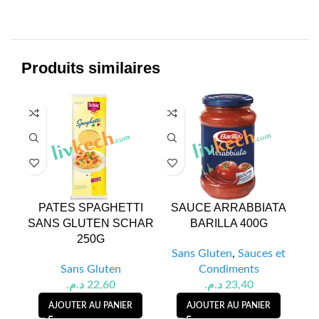
Produits similaires
PATES SPAGHETTI
SAUCE ARRABBIATA
F
SANS GLUTEN SCHAR
BARILLA 400G
G
250G
Sans Gluten
,
Sauces et
Sans Gluten
Condiments
د.م.
22,60
د.م.
23,40
AJOUTER AU PANIER
AJOUTER AU PANIER