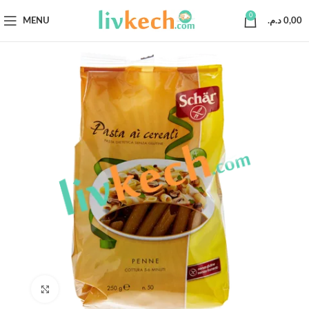
0
MENU
د.م.
0,00
Click to enlarge