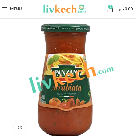
0
MENU
د.م.
0,00
Click to enlarge