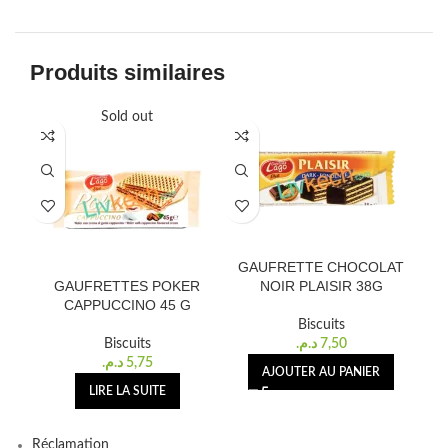
Produits similaires
Sold out
GAUFRETTE CHOCOLAT
B
GAUFRETTES POKER
NOIR PLAISIR 38G
CAPPUCCINO 45 G
Biscuits
Biscuits
د.م.
7,50
د.م.
5,75
AJOUTER AU PANIER
LIRE LA SUITE
Réclamation