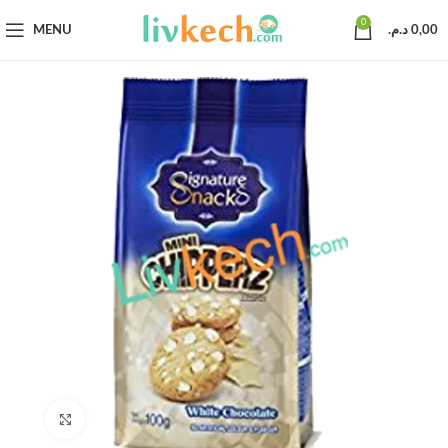
0
MENU
د.م.
0,00
Click to enlarge