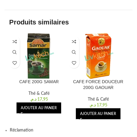
Produits similaires
CAFE 200G SAMAR
CAFE FORCE DOUCEUR
CAF
200G GAOUAR
Thé & Café
د.م.
17,95
Thé & Café
د.م.
17,95
AJOUTER AU PANIER
AJOUTER AU PANIER
Réclamation