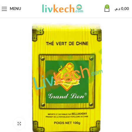
0
MENU
د.م.
0,00
Click to enlarge