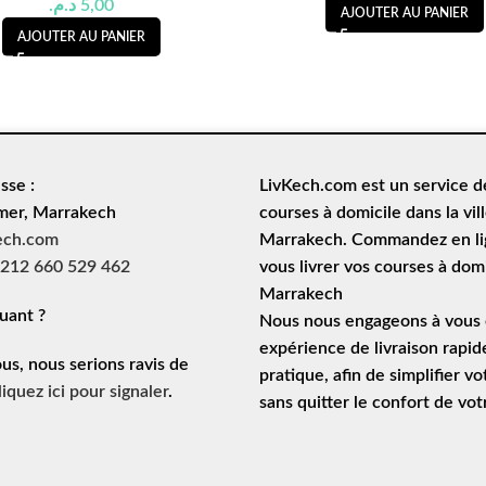
د.م.
5,00
AJOUTER AU PANIER
AJOUTER AU PANIER
sse :
LivKech.com est un service 
mer, Marrakech
courses à domicile
dans la vil
ech.com
Marrakech. Commandez en lig
212 660 529 462
vous livrer vos courses à domi
Marrakech
uant ?
Nous nous engageons à vous o
expérience de
livraison rapid
ous, nous serions ravis de
pratique, afin de simplifier vo
liquez ici pour signaler
.
sans quitter le confort de vo