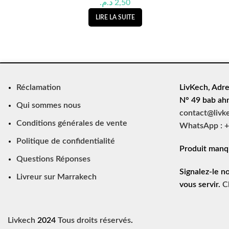
د.م.
2,50
LIRE LA SUITE
Réclamation
LivKech, Adre
N° 49 bab ah
Qui sommes nous
contact@livk
Conditions générales de vente
WhatsApp : +
Politique de confidentialité
Produit manq
Questions Réponses
Signalez-le n
Livreur sur Marrakech
vous servir.
C
Livkech
2024
Tous droits réservés
.