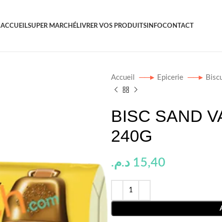
ACCUEIL
SUPER MARCHÉ
LIVRER VOS PRODUITS
INFO
CONTACT
Accueil
Epicerie
Bisc
BISC SAND V
240G
د.م.
15,40