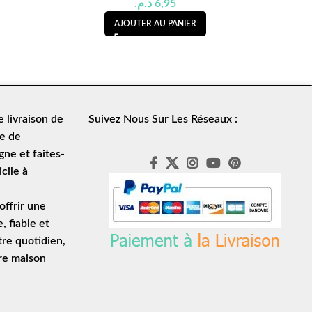
د.م.
6,95
AJOUTER AU PANIER
de
livraison de
Suivez Nous Sur Les Réseaux :
le de
ne et faites-
cile à
ffrir une
e
, fiable et
tre quotidien,
tre maison