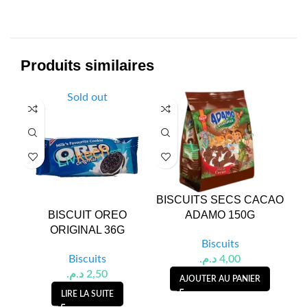
Produits similaires
Sold out
BISCUITS SECS CACAO
G
BISCUIT OREO
ADAMO 150G
ORIGINAL 36G
Biscuits
Biscuits
د.م.
4,00
د.م.
2,50
AJOUTER AU PANIER
LIRE LA SUITE