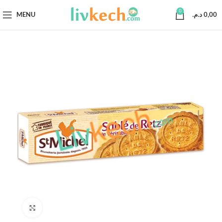
0
MENU
د.م.
0,00
Click to enlarge