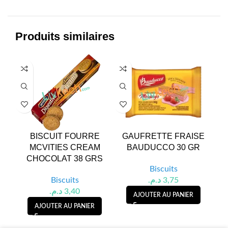
Produits similaires
BISCUIT FOURRE
GAUFRETTE FRAISE
MCVITIES CREAM
BAUDUCCO 30 GR
NO
CHOCOLAT 38 GRS
Biscuits
Biscuits
د.م.
3,75
د.م.
3,40
AJOUTER AU PANIER
AJOUTER AU PANIER