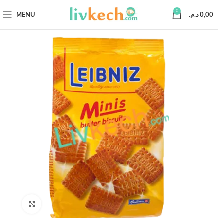
0
MENU
د.م.
0,00
Click to enlarge