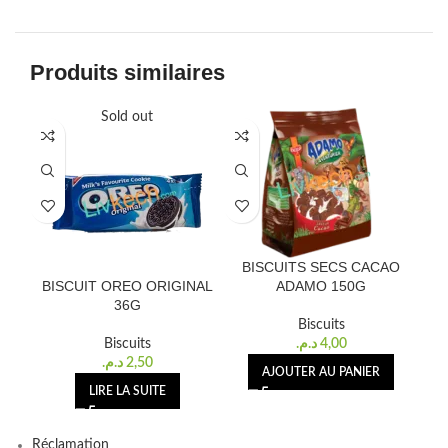
Produits similaires
Sold out
BISCUITS SECS CACAO
G
BISCUIT OREO ORIGINAL
ADAMO 150G
36G
Biscuits
Biscuits
د.م.
4,00
د.م.
2,50
AJOUTER AU PANIER
LIRE LA SUITE
Réclamation