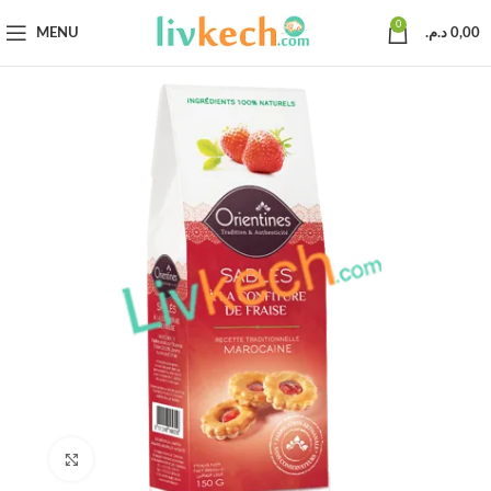
0
MENU
د.م.
0,00
Click to enlarge