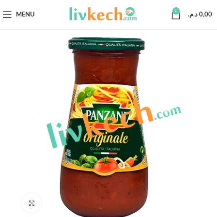
0
MENU
د.م.
0,00
Click to enlarge